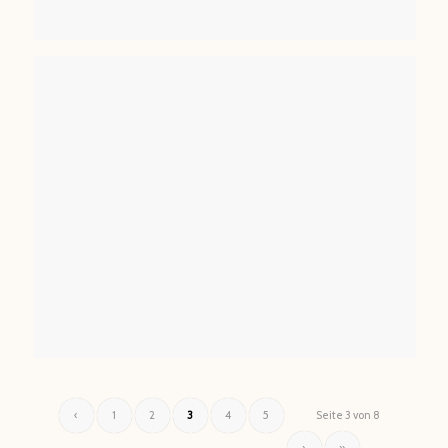
‹
1
2
3
4
5
Seite 3 von 8